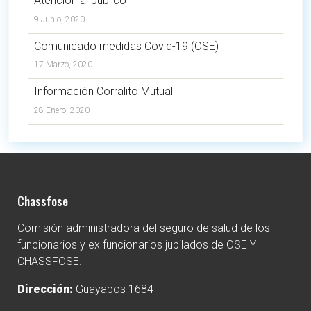
Atención al público
9 Junio, 2020
Comunicado medidas Covid-19 (OSE)
17 Marzo, 2020
Información Corralito Mutual
28 Enero, 2020
Chassfose
Comisión administradora del seguro de salud de los
funcionarios y ex funcionarios jubilados de OSE Y
CHASSFOSE.
Dirección:
Guayabos 1684