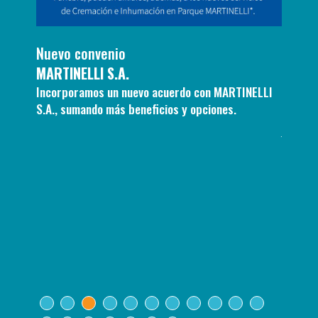
BDU
Nuevo convenio
Nuevo
UGUAY
MARTINELLI S.A.
CASMU
Incorporamos un nuevo acuerdo con MARTINELLI
 tu
S.A., sumando más beneficios y opciones.
Desde e
jubila
cómo af
Cono