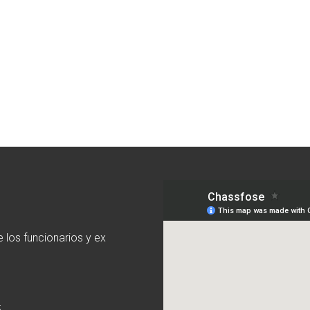
 los funcionarios y ex
5