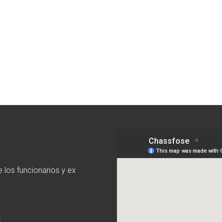
 los funcionarios y ex
5