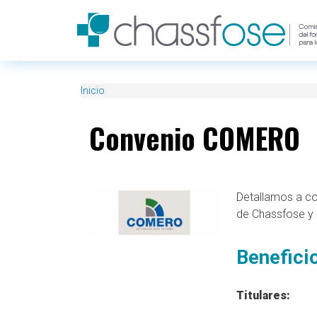
Pasar al contenido principal
Inicio
Convenio COMERO
Detallamos a con
de Chassfose y s
Benefici
Titulares: