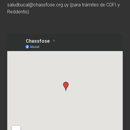
saludbucal@chassfose.org.uy
(para trámites de COFI y
Reddentis)